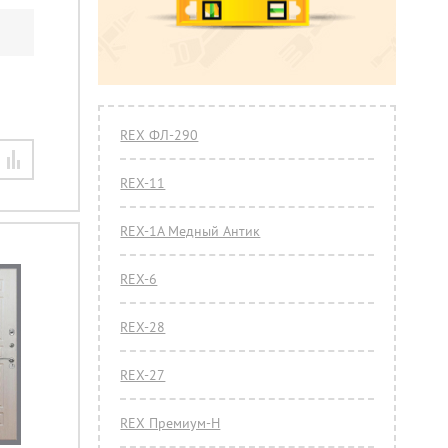
REX ФЛ-290
REX-11
REX-1A Медный Антик
REX-6
REX-28
REX-27
REX Премиум-Н