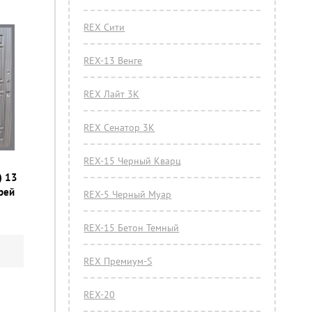
REX Сити
REX-13 Венге
REX Лайт 3К
REX Сенатор 3К
REX-15 Черный Кварц
) 13
грей
REX-5 Черный Муар
REX-15 Бетон Темный
REX Премиум-S
REX-20