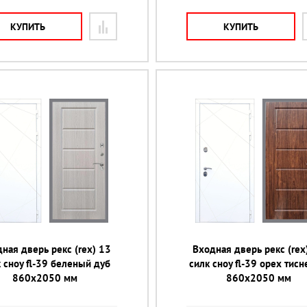
КУПИТЬ
КУПИТЬ
ная дверь рекс (rex) 13
Входная дверь рекс (rex
 сноу fl-39 беленый дуб
силк сноу fl-39 орех тис
860х2050 мм
860х2050 мм