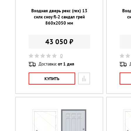
Входная дверь рекс (rex) 13
Вход
силк сноу fl-2 сандал грей
с
860х2050 мм
43 050 ₽
0
Доставка:
от 1 дня
КУПИТЬ