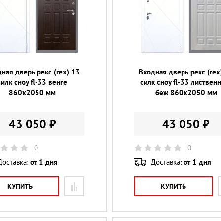
ная дверь рекс (rex) 13
Входная дверь рекс (rex
силк сноу fl-33 венге
силк сноу fl-33 листвен
860х2050 мм
беж 860х2050 мм
43 050 ₽
43 050 ₽
0
0
Доставка:
от 1 дня
Доставка:
от 1 дня
КУПИТЬ
КУПИТЬ