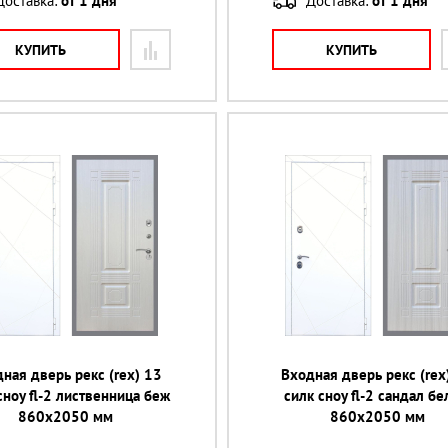
Доставка:
от 1 дня
Доставка:
от 1 дня
КУПИТЬ
КУПИТЬ
ная дверь рекс (rex) 13
Входная дверь рекс (rex
сноу fl-2 лиственница беж
силк сноу fl-2 сандал б
860х2050 мм
860х2050 мм