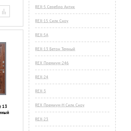
REX-5 Серебро Антик
REX-15 Силк Сноу
REX-5А
REX-13 Бетон Темный
REX Премиум-246
REX-24
REX-3
REX Премиум-Н Силк Сноу
) 13
неный
REX-23