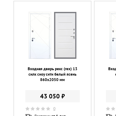
Входная дверь рекс (rex) 13
Вход
силк сноу сити белый ясень
860х2050 мм
43 050 ₽
0