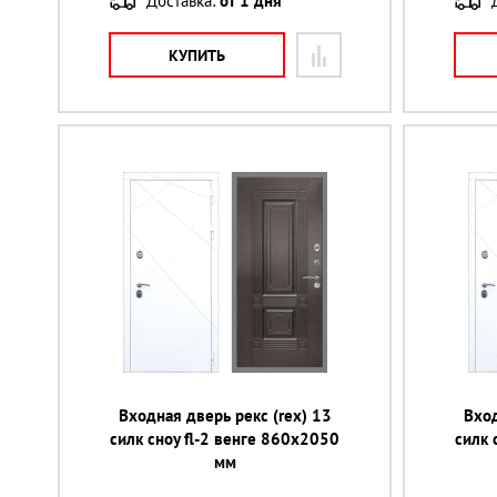
Доставка:
от 1 дня
КУПИТЬ
Входная дверь рекс (rex) 13
Вход
силк сноу fl-2 венге 860х2050
силк 
мм