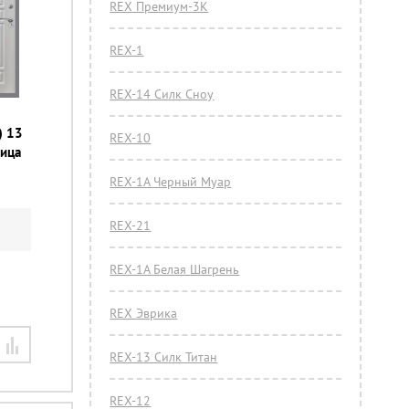
REX Премиум-3К
REX-1
REX-14 Силк Сноу
) 13
REX-10
ница
REX-1A Черный Муар
REX-21
REX-1А Белая Шагрень
REX Эврика
REX-13 Силк Титан
REX-12