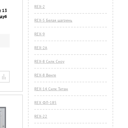
REX-2
) 13
 дуб
REX-5 Белая шагрень
REX-9
REX-2А
REX-8 Силк Сноу
REX-8 Венге
REX-14 Силк Титан
REX ФЛ-185
REX-22