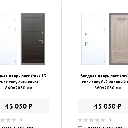
ная дверь рекс (rex) 13
Входная дверь рекс (rex
силк сноу сити венге
силк сноу fl-2 беленый 
860х2050 мм
860х2050 мм
43 050 ₽
43 050 ₽
0
0