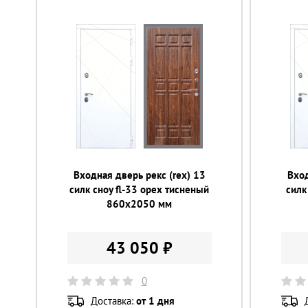
Входная дверь рекс (rex) 13
Вход
силк сноу fl-33 орех тисненый
силк
860х2050 мм
43 050 ₽
0
Доставка:
от 1 дня