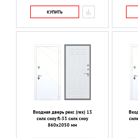
КУПИТЬ
Входная дверь рекс (rex) 13
Вход
силк сноу fl-33 силк сноу
силк
860х2050 мм