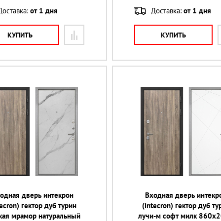
Доставка:
от 1 дня
Доставка:
от 1 дня
КУПИТЬ
КУПИТЬ
одная дверь интекрон
Входная дверь интекр
tecron) гектор дуб турин
(intecron) гектор дуб ту
кая мрамор натуральный
лучи-м софт милк 860х