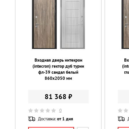
Входная дверь интекрон
Вх
(intecron) гектор дуб турин
(in
фл-39 сандал белый
гл
860х2050 мм
81 368 ₽
0
Доставка:
от 1 дня