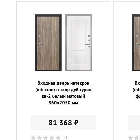
Входная дверь интекрон
Вх
(intecron) гектор дуб турин
(in
кв-2 белый матовый
ф
860х2050 мм
81 368 ₽
0