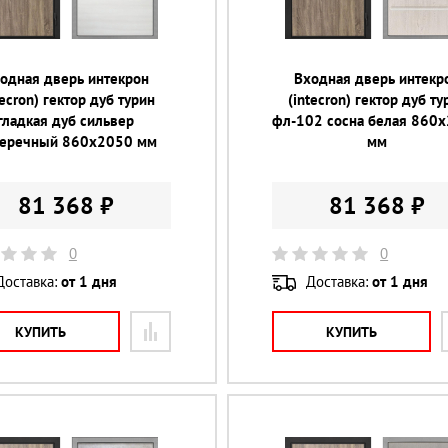
одная дверь интекрон
Входная дверь интекр
tecron) гектор дуб турин
(intecron) гектор дуб ту
гладкая дуб сильвер
фл-102 сосна белая 860
еречный 860х2050 мм
мм
81 368 ₽
81 368 ₽
0
0
Доставка:
от 1 дня
Доставка:
от 1 дня
КУПИТЬ
КУПИТЬ