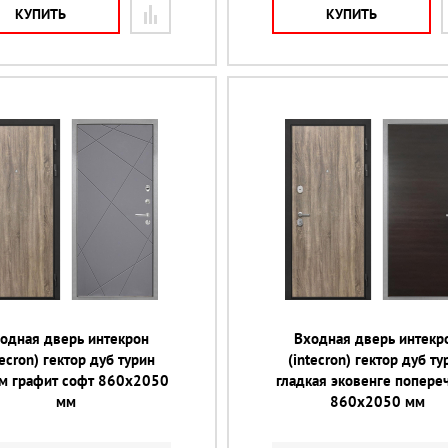
КУПИТЬ
КУПИТЬ
одная дверь интекрон
Входная дверь интекр
tecron) гектор дуб турин
(intecron) гектор дуб ту
-м графит софт 860х2050
гладкая эковенге попер
мм
860х2050 мм