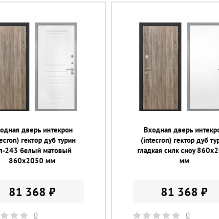
одная дверь интекрон
Входная дверь интекр
tecron) гектор дуб турин
(intecron) гектор дуб ту
л-243 белый матовый
гладкая силк сноу 860х
860х2050 мм
мм
81 368 ₽
81 368 ₽
0
0