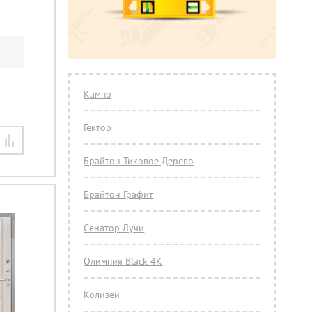
Кампо
Гектор
Брайтон Тиковое Дерево
Брайтон Графит
Сенатор Лучи
Олимпия Black 4К
Колизей