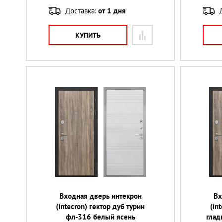
Доставка:
от 1 дня
КУПИТЬ
Входная дверь интекрон
Вх
(intecron) гектор дуб турин
(in
фл-316 белый ясень
глад