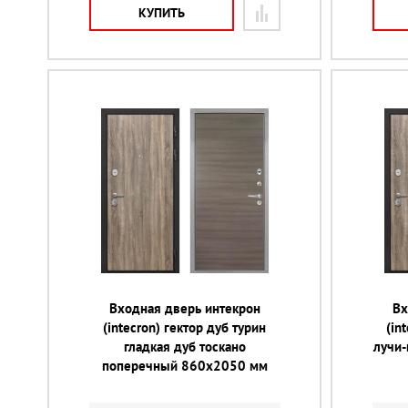
КУПИТЬ
Входная дверь интекрон
Вх
(intecron) гектор дуб турин
(in
гладкая дуб тоскано
лучи
поперечный 860х2050 мм