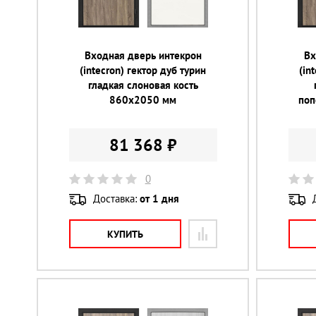
Входная дверь интекрон
Вх
(intecron) гектор дуб турин
(in
гладкая слоновая кость
860х2050 мм
поп
81 368 ₽
0
Доставка:
от 1 дня
КУПИТЬ