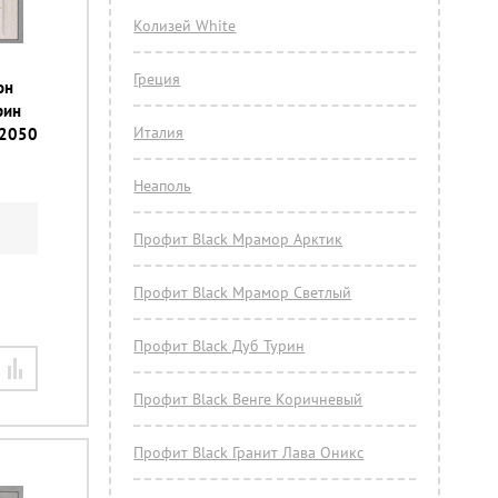
Колизей White
Греция
он
рин
Италия
х2050
Неаполь
Профит Black Мрамор Арктик
Профит Black Мрамор Светлый
Профит Black Дуб Турин
Профит Black Венге Коричневый
Профит Black Гранит Лава Оникс