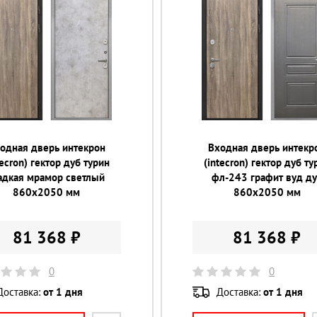
одная дверь интекрон
Входная дверь интекр
tecron) гектор дуб турин
(intecron) гектор дуб ту
адкая мрамор светлый
фл-243 графит вуд д
860х2050 мм
860х2050 мм
81 368 ₽
81 368 ₽
0
0
Доставка:
от 1 дня
Доставка:
от 1 дня