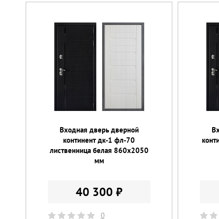
Входная дверь дверной
В
континент дк-1 фл-70
конт
лиственница белая 860х2050
мм
40 300 ₽
0