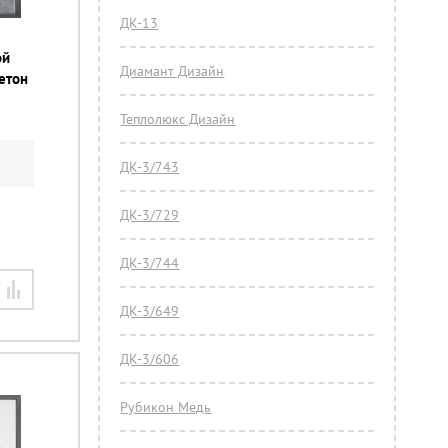
ДК-13
ой
Диамант Дизайн
етон
Теплолюкс Дизайн
ДК-3/743
ДК-3/729
ДК-3/744
ДК-3/649
ДК-3/606
Рубикон Медь