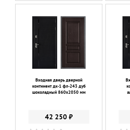
Входная дверь дверной
В
континент дк-1 фл-243 дуб
к
шоколадный 860х2050 мм
а
42 250 ₽