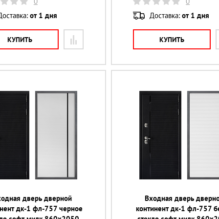
0
0
Доставка:
от 1 дня
Доставка:
от 1 дня
КУПИТЬ
КУПИТЬ
ходная дверь дверной
Входная дверь дверн
нент дк-1 фл-757 черное
континент дк-1 фл-757 б
кло софт милк 860х2050
стекло софт милк 860х