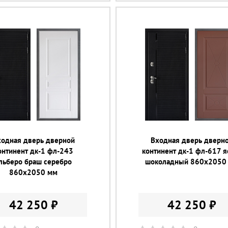
ходная дверь дверной
Входная дверь дверн
онтинент дк-1 фл-243
континент дк-1 фл-617 я
льберо браш серебро
шоколадный 860х2050
860х2050 мм
42 250 ₽
42 250 ₽