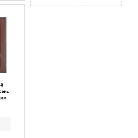
ой
сень
 мм