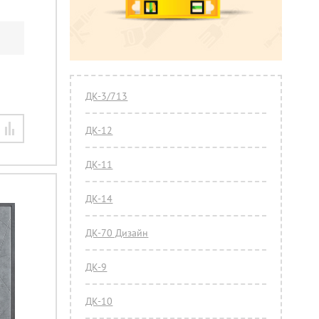
ДК-3/713
ДК-12
ДК-11
ДК-14
ДК-70 Дизайн
ДК-9
ДК-10