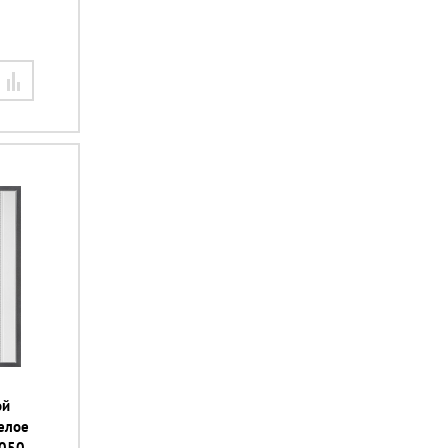
ой
елое
2050