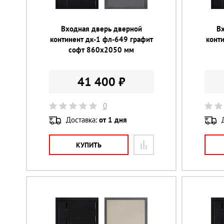
Входная дверь дверной
В
континент дк-1 фл-649 графит
конт
софт 860х2050 мм
41 400 ₽
0
Доставка:
от 1 дня
КУПИТЬ