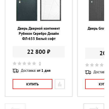
Утепление 
Пенополистирол
Цвет внешней отделки 
Орех бренди
Цвет внутренней отделки 
Белое дерево
Дверь Дверной континент
Дверь Groff
Рубикон Серебро Дизайн
Цвет фурнитуры 
хром
ФЛ-655 Белый софт
22
22 800 ₽
20 
0
Доставка:
от 1 дня
Доставка
КУПИТЬ
КУПИ