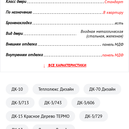
Класс двери 
Стандарт
По назначению 
В квартиру
Броненакладка 
есть
Входная металлическая
Вид двери 
(стальная, железная)
Внешняя отделка 
панель МДФ
Внутренняя отделка 
панель МДФ
Глазок 
ВСЕ ХАРАКТЕРИСТИКИ
установлен
Замок дополнительный 
Галеон (сувальдный)
Замок основной 
Галеон (цилиндровый)
ДК-10
Теплолюкс Дизайн
ДК-70 Дизайн
Звуко- и Теплоизоляция 
повышенная
ДК-3/713
ДК-3/743
ДК-3/606
Кол-во контуров уплотнения 
2 контура
ДК-15 Красное Дерево ТЕРМО
ДК-3/729
Материал полотна 
Металл