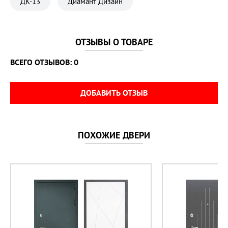
Ночная задвижка 
установлена
ДК-13
Диамант Дизайн
Петли 
2 петли
Производитель 
Дверной Континент
ОТЗЫВЫ О ТОВАРЕ
Противосъёмные штыри 
есть
ВСЕГО ОТЗЫВОВ: 0
Размер дверного блока 
860х2050 мм
ДОБАВИТЬ ОТЗЫВ
Размер проема 
900±10 х 2080±10 мм
Ребра жесткости 
есть
Страна 
Россия
ПОХОЖИЕ ДВЕРИ
Толщина внешней панели 
10 мм
Толщина внутренней панели 
6 мм
Толщина коробки 
95 мм
Толщина металла 
1,2 мм
Толщина полотна 
80 мм