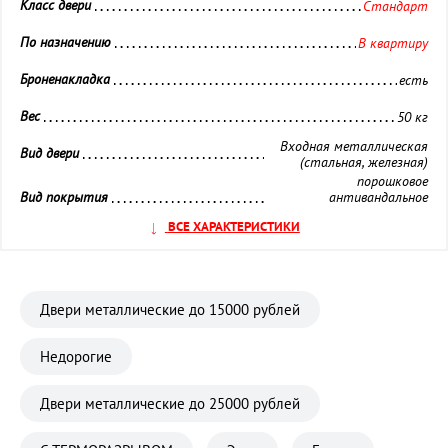
Класс двери 
Стандарт
По назначению 
В квартиру
Броненакладка 
есть
Вес 
50 кг
Входная металлическая
Вид двери 
(стальная, железная)
порошковое
Вид покрытия 
антивандальное
покрытие
ВСЕ ХАРАКТЕРИСТИКИ
порошковое
Внешняя отделка 
антивандальное
покрытие
Внутренняя отделка 
панель МДФ
Двери металлические до 15000 рублей
Глазок 
установлен
Недорогие
Замок дополнительный 
Встроенный в основной
Замок основной 
Гардиан 15.12 (2 в 1)
Двери металлические до 25000 рублей
Кол-во контуров уплотнения 
2 контура